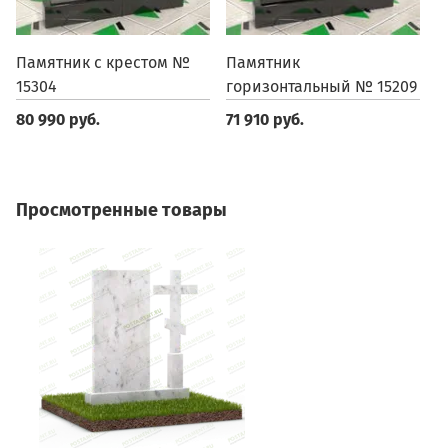
Памятник с крестом №
Памятник
П
15304
горизонтальный № 15209
м
80 990 руб.
71 910 руб.
7
Просмотренные товары