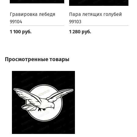
Гравировка лебедя
Пара летящих голубей
Г
99104
99103
в
1 100 руб.
1 280 руб.
9
Просмотренные товары