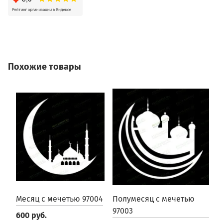
Похожие товары
Месяц с мечетью 97004
Полумесяц с мечетью
П
97003
9
600 руб.