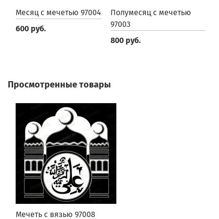
Месяц с мечетью 97004
Полумесяц с мечетью
П
97003
9
600 руб.
800 руб.
5
Просмотренные товары
Мечеть с вязью 97008