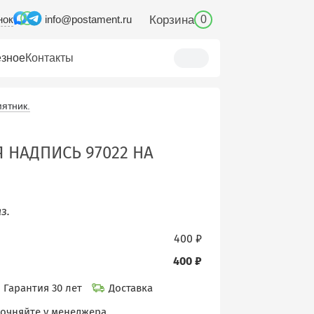
нок
Корзина
info@postament.ru
0
зное
Контакты
ятник.
 НАДПИСЬ 97022 НА
з.
400 ₽
400 ₽
Гарантия 30 лет
Доставка
точняйте у менеджера.