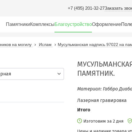
Заказать зво
+7 (495) 201-32-27
Памятники
Комплексы
Благоустройство
Оформление
Поле
иков на могилу
Ислам
Мусульманская надпись 97022 на пам
МУСУЛЬМАНСКАЯ
ПАМЯТНИК.
ерная
Материал: Габбро Диаба
Лазерная гравировка
Итого
Изготовим за 2 дня
Цены и наличие товара у