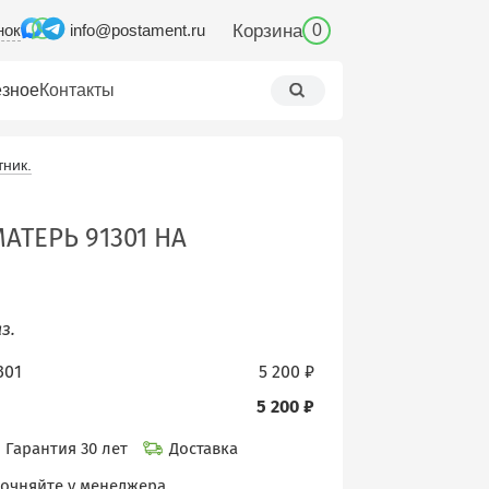
нок
Корзина
info@postament.ru
0
зное
Контакты
ник.
АТЕРЬ 91301 НА
з.
301
5 200 ₽
5 200 ₽
Гарантия 30 лет
Доставка
точняйте у менеджера.