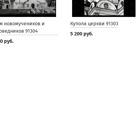
м новомучеников и
Купола церкви 91303
оведников 91304
5 200 руб.
0 руб.