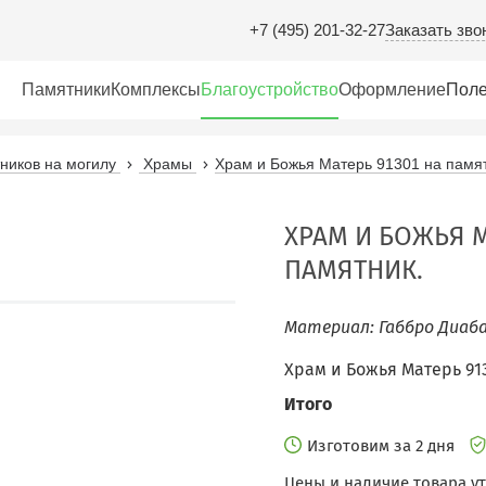
Заказать зво
+7 (495) 201-32-27
Памятники
Комплексы
Благоустройство
Оформление
Поле
иков на могилу
Храмы
Храм и Божья Матерь 91301 на памят
ХРАМ И БОЖЬЯ М
ПАМЯТНИК.
Материал: Габбро Диаба
Храм и Божья Матерь 91
Итого
Изготовим за 2 дня
Цены и наличие товара у