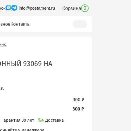
нок
Корзина
info@postament.ru
0
зное
Контакты
ник.
ОННЫЙ 93069 НА
з.
300 ₽
300 ₽
Гарантия 30 лет
Доставка
точняйте у менеджера.