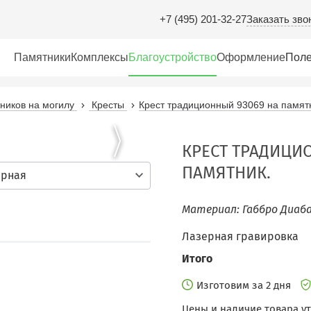
Заказать зво
+7 (495) 201-32-27
Памятники
Комплексы
Благоустройство
Оформление
Поле
иков на могилу
Кресты
Крест традиционный 93069 на памят
КРЕСТ ТРАДИЦИ
ПАМЯТНИК.
ерная
Материал: Габбро Диаба
Лазерная гравировка
Итого
Изготовим за 2 дня
Цены и наличие товара у