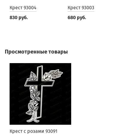
Крест 93004
Крест 93003
К
9
830 руб.
680 руб.
6
Просмотренные товары
Крест с розами 93091