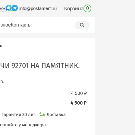
нок
Корзина
info@postament.ru
0
зное
Контакты
к.
ЧИ 92701 НА ПАМЯТНИК.
з.
4 500 ₽
4 500 ₽
Гарантия 30 лет
Доставка
точняйте у менеджера.