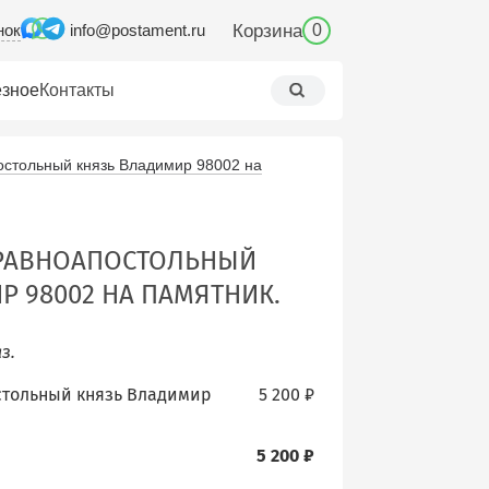
нок
Корзина
info@postament.ru
0
зное
Контакты
остольный князь Владимир 98002 на
 РАВНОАПОСТОЛЬНЫЙ
Р 98002 НА ПАМЯТНИК.
з.
стольный князь Владимир
5 200 ₽
5 200 ₽