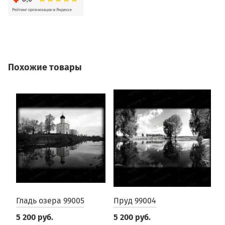
Похожие товары
Гладь озера 99005
Пруд 99004
П
9
5 200 руб.
5 200 руб.