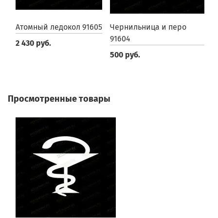
Атомный ледокол 91605
Чернильница и перо
П
91604
2 430 руб.
2
500 руб.
Просмотренные товары