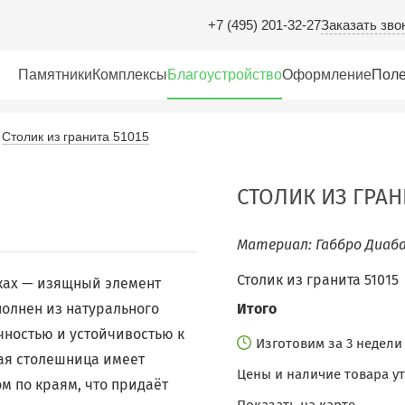
Заказать зво
+7 (495) 201-32-27
Памятники
Комплексы
Благоустройство
Оформление
Поле
Столик из гранита 51015
СТОЛИК ИЗ ГРАНИ
Материал: Габбро Диаба
Столик из гранита 51015
жках — изящный элемент
олнен из натурального
Итого
чностью и устойчивостью к
Изготовим за 3 недел
ая столешница имеет
Цены и наличие товара у
м по краям, что придаёт