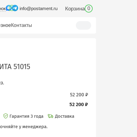
нок
Корзина
info@postament.ru
0
зное
Контакты
ТА 51015
з.
52 200 ₽
52 200 ₽
и
Гарантия 3 года
Доставка
точняйте у менеджера.