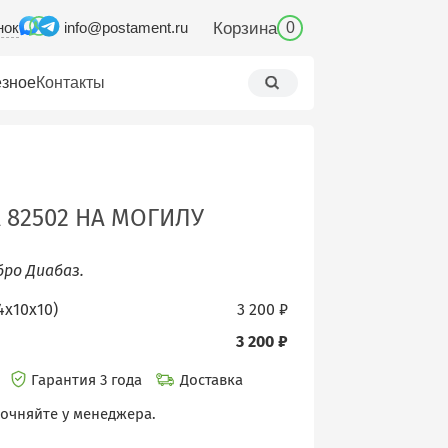
нок
Корзина
info@postament.ru
0
зное
Контакты
 82502 НА МОГИЛУ
бро Диабаз.
4х10х10)
3 200 ₽
3 200 ₽
и
Гарантия 3 года
Доставка
точняйте у менеджера.