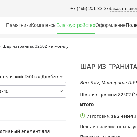
Заказать зво
+7 (495) 201-32-27
Памятники
Комплексы
Благоустройство
Оформление
Поле
Шар из гранита 82502 на могилу
ШАР ИЗ ГРАНИТА
арельский Габбро Диабаз
Вес: 5 кг, Материал: Габ
0×10
Шар из гранита 82502 (1
Итого
Изготовим за 2 недел
Цены и наличие товара у
ративный элемент для