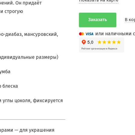
Показать на карте
нений. Он придаёт
 и строгую
Заказать
В ко
или наличными с
ро-диабаз, мансуровский,
индивидуальные размеры)
тумба
о блеска
и углы цоколя, фиксируется
арами — для украшения