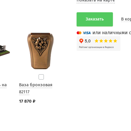
Показать на карте
Заказать
В ко
или наличными с
 на
Ваза бронзовая
82117
17 870 ₽