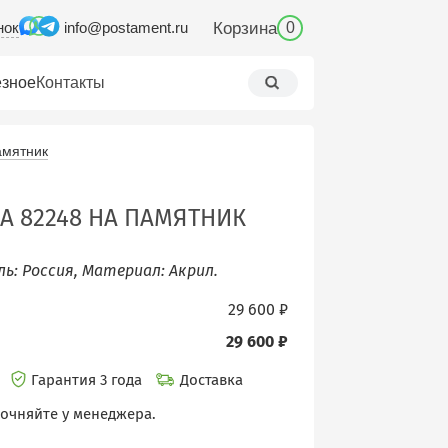
нок
Корзина
info@postament.ru
0
зное
Контакты
амятник
А 82248 НА ПАМЯТНИК
ль: Россия, Материал: Акрил.
29 600 ₽
29 600 ₽
и
Гарантия 3 года
Доставка
точняйте у менеджера.