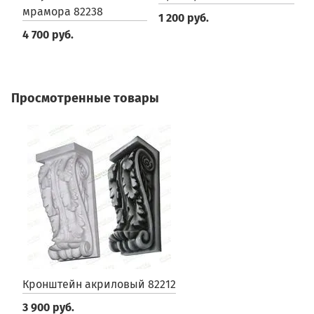
мрамора 82238
1 200 руб.
3
4 700 руб.
Просмотренные товары
Кронштейн акриловый 82212
3 900 руб.