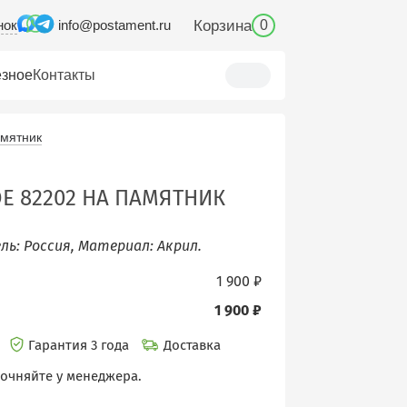
нок
Корзина
info@postament.ru
0
зное
Контакты
амятник
Е 82202 НА ПАМЯТНИК
ель: Россия, Материал: Акрил.
1 900 ₽
1 900 ₽
и
Гарантия 3 года
Доставка
точняйте у менеджера.