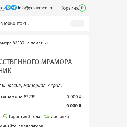
нок
Корзина
info@postament.ru
0
зное
Контакты
рамора 82239 на памятник
УССТВЕННОГО МРАМОРА
ТНИК
ель: Россия, Материал: Акрил.
го мрамора 82239
6 000 ₽
6 000 ₽
и
Гарантия 3 года
Доставка
точняйте у менеджера.