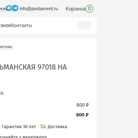
нок
Корзина
info@postament.ru
0
зное
Контакты
ятник.
ЬМАНСКАЯ 97018 НА
з.
800 ₽
800 ₽
Гарантия 30 лет
Доставка
точняйте у менеджера.