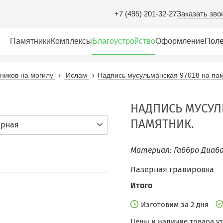
Заказать зво
+7 (495) 201-32-27
Памятники
Комплексы
Благоустройство
Оформление
Поле
иков на могилу
Ислам
Надпись мусульманская 97018 на пам
НАДПИСЬ МУСУЛ
ПАМЯТНИК.
ерная
Материал: Габбро Диаба
Лазерная гравировка
Итого
Изготовим за 2 дня
Цены и наличие товара у