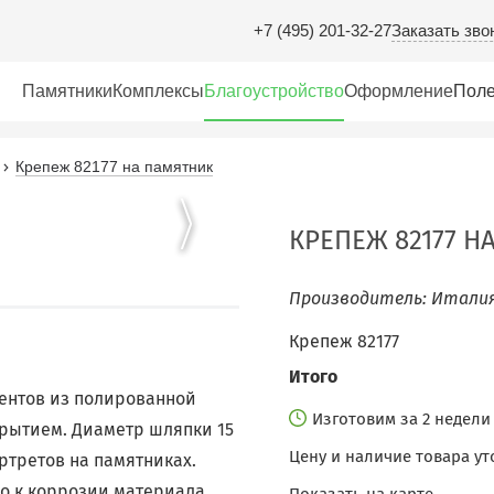
Заказать зво
+7 (495) 201-32-27
Памятники
Комплексы
Благоустройство
Оформление
Поле
Крепеж 82177 на памятник
КРЕПЕЖ 82177 Н
Производитель: Италия
Крепеж 82177
.
Итого
ентов из полированной
Изготовим за 2 недел
рытием. Диаметр шляпки 15
Цену и наличие товара ут
ортретов на памятниках.
го к коррозии материала,