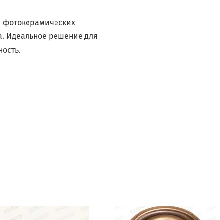
и фотокерамических
а. Идеальное решение для
ность.