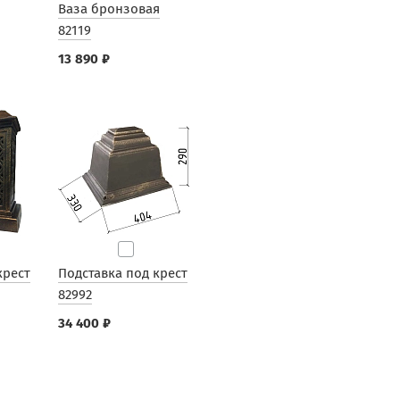
Ваза бронзовая
82119
13 890 ₽
крест
Подставка под крест
82992
34 400 ₽