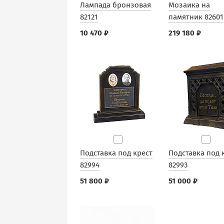
Лампада бронзовая
Мозаика на
82121
памятник 82601
10 470 ₽
219 180 ₽
Подставка под крест
Подставка под 
82994
82993
51 800 ₽
51 000 ₽