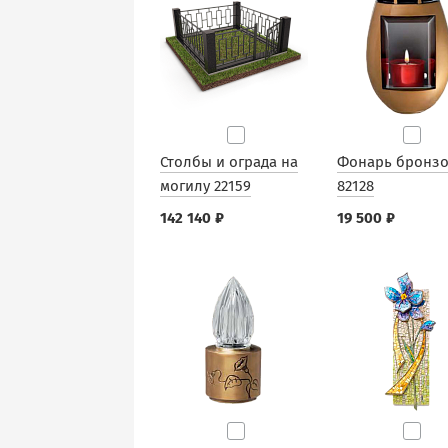
Столбы и ограда на
Фонарь бронз
могилу 22159
82128
142 140 ₽
19 500 ₽