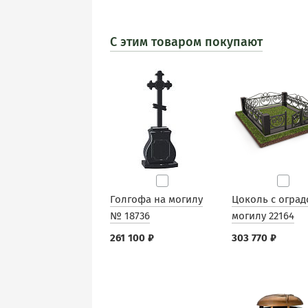
С этим товаром покупают
Голгофа на могилу
Цоколь с оград
№ 18736
могилу 22164
261 100 ₽
303 770 ₽