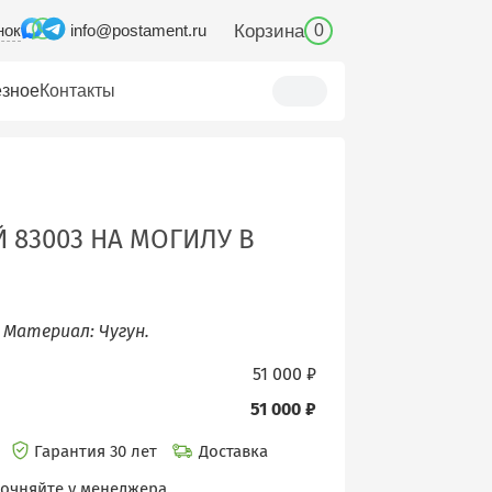
нок
Корзина
info@postament.ru
0
зное
Контакты
 83003 НА МОГИЛУ В
 Материал: Чугун.
51 000 ₽
51 000 ₽
и
Гарантия 30 лет
Доставка
точняйте у менеджера.