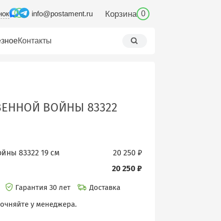
нок
Корзина
info@postament.ru
0
зное
Контакты
ВЕННОЙ ВОЙНЫ 83322
йны 83322 19 см
20 250 ₽
20 250 ₽
и
Гарантия 30 лет
Доставка
точняйте у менеджера.