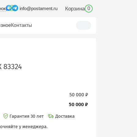
нок
Корзина
info@postament.ru
0
зное
Контакты
 83324
50 000 ₽
50 000 ₽
и
Гарантия 30 лет
Доставка
точняйте у менеджера.