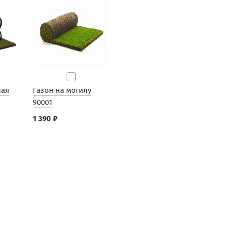
ная
Газон на могилу
90001
1 390 ₽