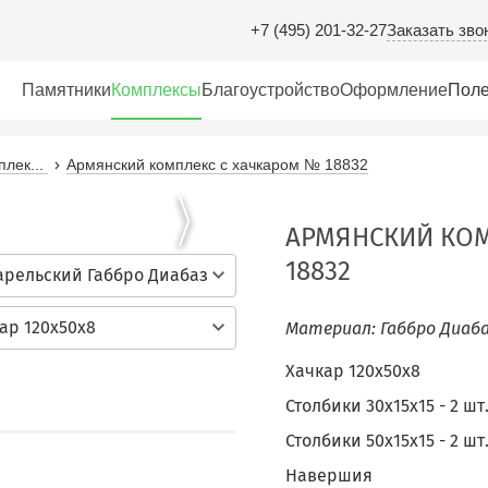
Заказать зво
+7 (495) 201-32-27
Памятники
Комплексы
Благоустройство
Оформление
Поле
лек...
Армянский комплекс с хачкаром № 18832
АРМЯНСКИЙ КОМ
18832
арельский Габбро Диабаз
ар 120х50х8
Материал: Габбро Диаба
Хачкар 120х50х8
Столбики 30х15х15 - 2 шт
Столбики 50х15х15 - 2 шт
Навершия