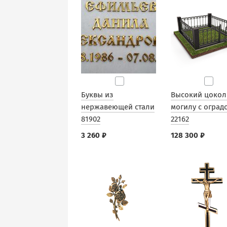
Буквы из
Высокий цокол
нержавеющей стали
могилу с оград
81902
22162
3 260 ₽
128 300 ₽