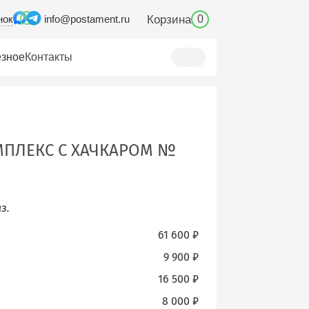
нок
Корзина
info@postament.ru
0
зное
Контакты
ПЛЕКС С ХАЧКАРОМ №
з.
61 600 ₽
.
9 900 ₽
.
16 500 ₽
8 000 ₽