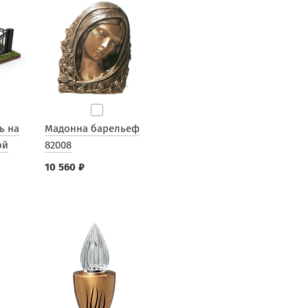
ь на
Мадонна барельеф
ой
82008
10 560 ₽