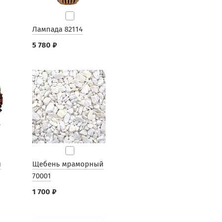
Лампада 82114
5 780 ₽
ы
Щебень мраморный
70001
1 700 ₽