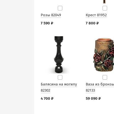
Розы 82049
Крест 81952
7 590 ₽
7 800 ₽
Балясина на могилу
Ваза из бронз
82302
82133
4 700 ₽
59 090 ₽