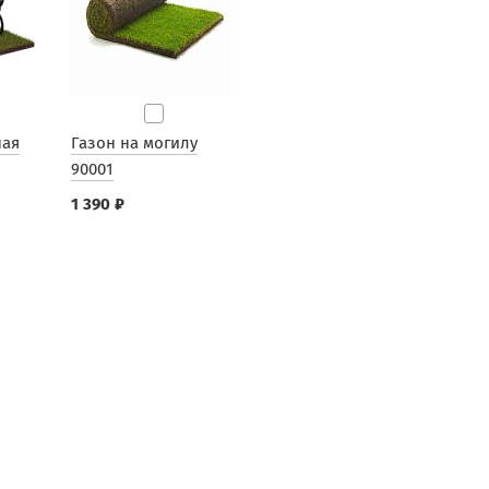
ная
Газон на могилу
90001
1 390 ₽