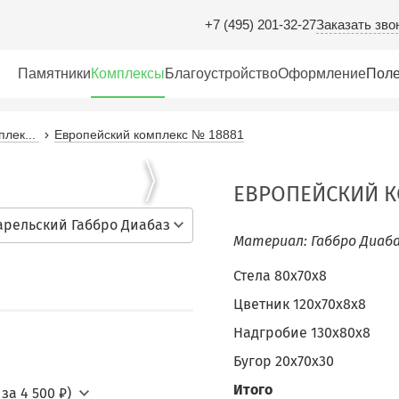
Заказать зво
+7 (495) 201-32-27
Памятники
Комплексы
Благоустройство
Оформление
Поле
лек...
Европейский комплекс № 18881
ЕВРОПЕЙСКИЙ К
арельский Габбро Диабаз
Материал: Габбро Диаба
Стела 80х70х8
Цветник 120х70х8х8
Надгробие 130х80х8
Бугор 20х70х30
Итого
за 4 500 ₽)