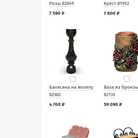
Розы 82049
Крест 81952
7 590 ₽
7 800 ₽
Балясина на могилу
Ваза из бронз
82302
82133
4 700 ₽
59 090 ₽