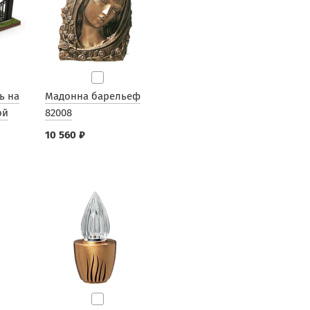
ь на
Мадонна барельеф
ой
82008
10 560 ₽