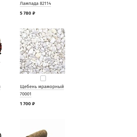
Лампада 82114
5 780 ₽
ы
Щебень мраморный
70001
1 700 ₽