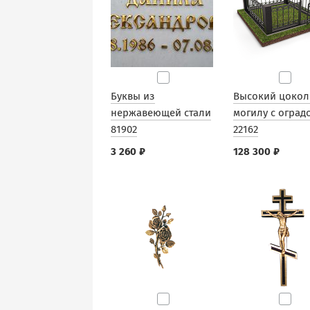
Буквы из
Высокий цокол
нержавеющей стали
могилу с оград
81902
22162
3 260 ₽
128 300 ₽