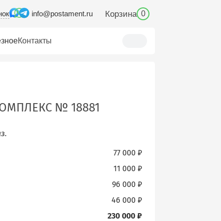
нок
Корзина
info@postament.ru
0
зное
Контакты
ОМПЛЕКС № 18881
з.
77 000 ₽
11 000 ₽
96 000 ₽
46 000 ₽
230 000 ₽