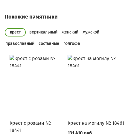
Похожие памятники
крест
вертикальный
женский
мужской
православный
составные
голгофа
Крест с розами №
Крест на могилу № 18461
К
18441
131 410 руб.
2