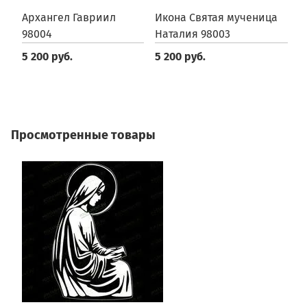
Архангел Гавриил
Икона Святая мученица
И
98004
Наталия 98003
р
В
5 200 руб.
5 200 руб.
5
Просмотренные товары