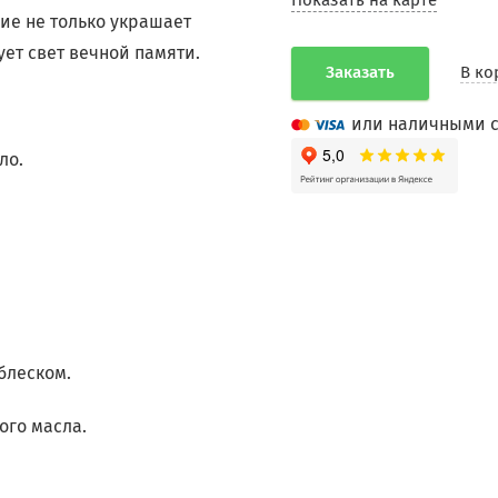
Показать на карте
лие не только украшает
ет свет вечной памяти.
Заказать
В ко
или наличными с
ло.
блеском.
ого масла.