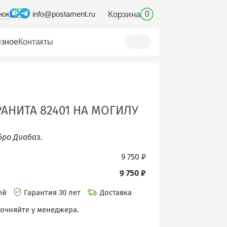
нок
Корзина
info@postament.ru
0
зное
Контакты
АНИТА 82401 НА МОГИЛУ
бро Диабаз.
9 750 ₽
9 750 ₽
ней
Гарантия 30 лет
Доставка
точняйте у менеджера.