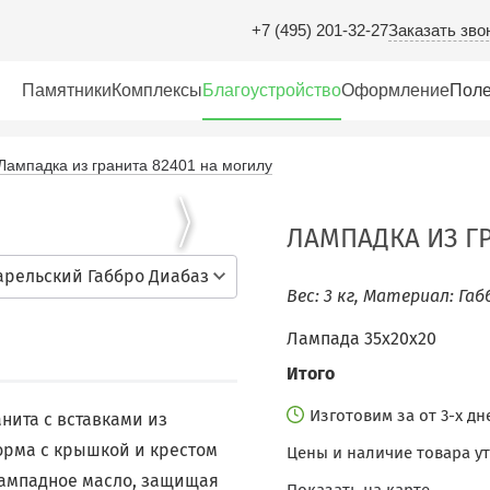
Заказать зво
+7 (495) 201-32-27
Памятники
Комплексы
Благоустройство
Оформление
Поле
Лампадка из гранита 82401 на могилу
ЛАМПАДКА ИЗ ГР
арельский Габбро Диабаз
Вес: 3 кг, Материал: Габ
Лампада 35х20х20
Итого
Изготовим за от 3-х д
нита с вставками из
орма с крышкой и крестом
Цены и наличие товара у
лампадное масло, защищая