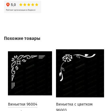
Похожие товары
Виньетки 96004
Виньетка с цветком
В
96003