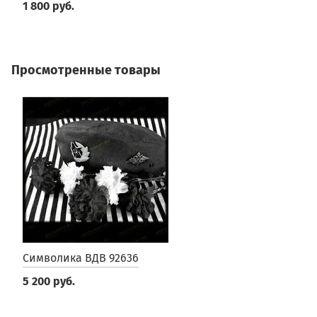
1 800 руб.
5
Просмотренные товары
Символика ВДВ 92636
5 200 руб.