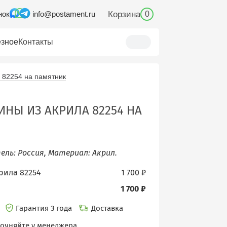
нок
Корзина
info@postament.ru
0
зное
Контакты
 82254 на памятник
НЫ ИЗ АКРИЛА 82254 НА
тель: Россия, Материал: Акрил.
рила 82254
1 700 ₽
1 700 ₽
и
Гарантия 3 года
Доставка
точняйте у менеджера.