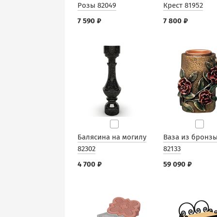
Розы 82049
Крест 81952
7 590 ₽
7 800 ₽
Балясина на могилу
Ваза из бронз
82302
82133
4 700 ₽
59 090 ₽