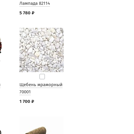
Лампада 82114
5 780 ₽
ы
Щебень мраморный
70001
1 700 ₽