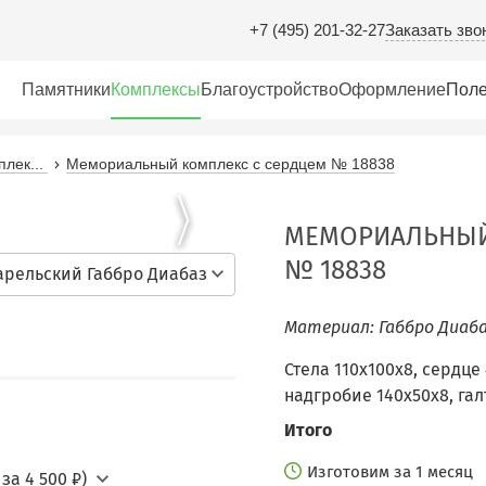
Заказать зво
+7 (495) 201-32-27
Памятники
Комплексы
Благоустройство
Оформление
Поле
лек...
Мемориальный комплекс с сердцем № 18838
МЕМОРИАЛЬНЫЙ
№ 18838
арельский Габбро Диабаз
Материал: Габбро Диаба
Стела 110х100х8, сердце 
надгробие 140х50х8, гал
Итого
Изготовим за 1 месяц
за 4 500 ₽)