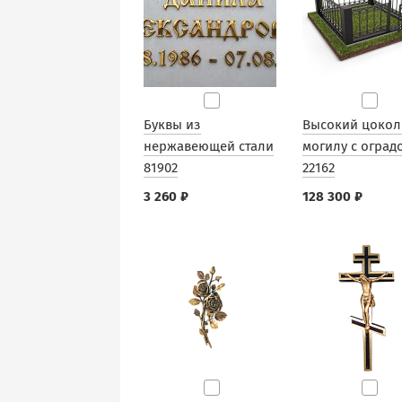
Буквы из
Высокий цокол
нержавеющей стали
могилу с оград
81902
22162
3 260 ₽
128 300 ₽