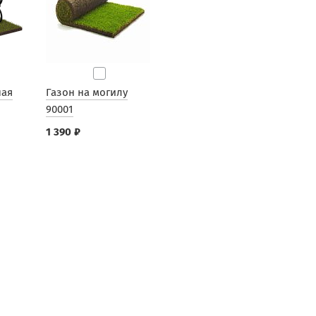
ная
Газон на могилу
90001
1 390 ₽