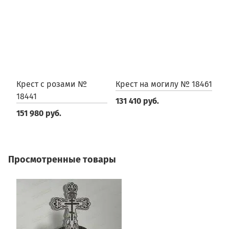
Крест с розами №
Крест на могилу № 18461
К
18441
131 410 руб.
2
151 980 руб.
Просмотренные товары