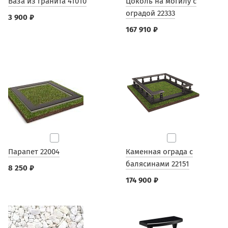
Ваза из гранита 41010
Цоколь на могилу с
оградой 22333
3 900 ₽
167 910 ₽
Парапет 22004
Каменная ограда с
балясинами 22151
8 250 ₽
174 900 ₽