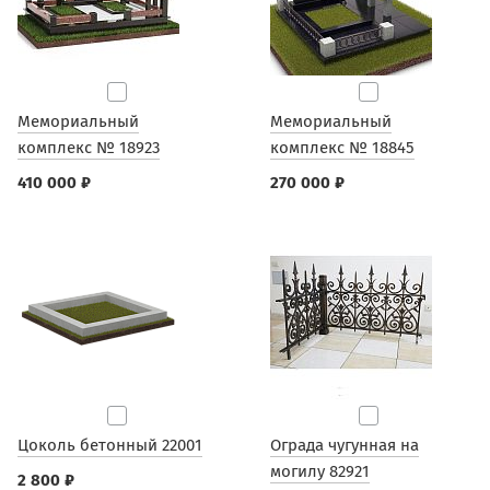
Мемориальный
Мемориальный
комплекс № 18923
комплекс № 18845
410 000 ₽
270 000 ₽
Цоколь бетонный 22001
Ограда чугунная на
могилу 82921
2 800 ₽