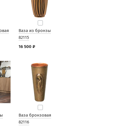
овая
Ваза из бронзы
82115
16 500 ₽
зы
Ваза бронзовая
82116