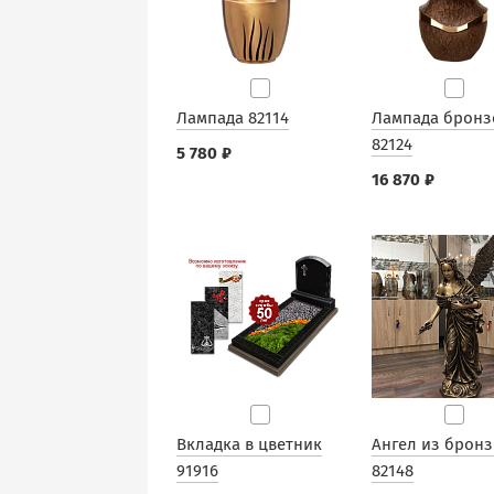
Лампада 82114
Лампада бронз
82124
5 780 ₽
16 870 ₽
Вкладка в цветник
Ангел из брон
91916
82148