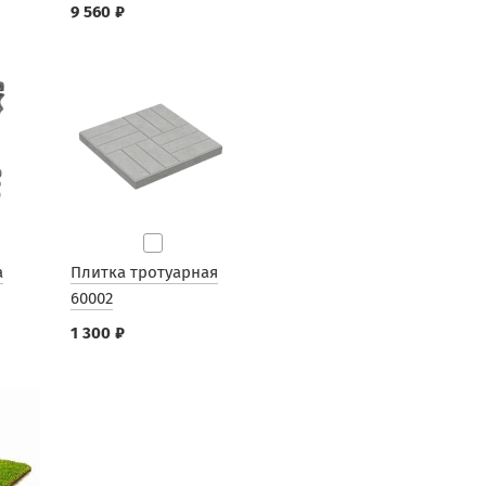
9 560 ₽
а
Плитка тротуарная
60002
1 300 ₽