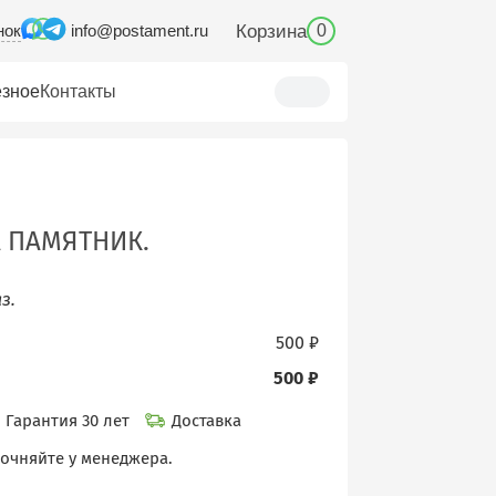
нок
Корзина
info@postament.ru
0
зное
Контакты
А ПАМЯТНИК.
з.
500 ₽
500 ₽
Гарантия 30 лет
Доставка
точняйте у менеджера.