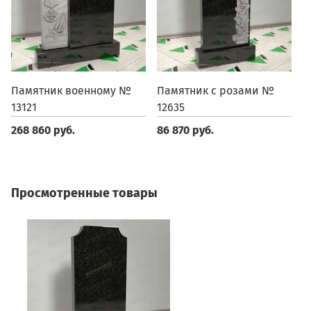
Памятник военному №
Памятник с розами №
П
13121
12635
№
268 860 руб.
86 870 руб.
1
Просмотренные товары