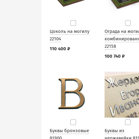
Цоколь на могилу
Ограда на моги
22104
комбинирован
22158
110 400 ₽
100 740 ₽
Буквы бронзовые
Буквы из
81900
нержавейки 81