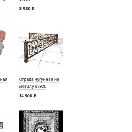
8 980 ₽
рная
Ограда чугунная на
могилу 82926
14 900 ₽