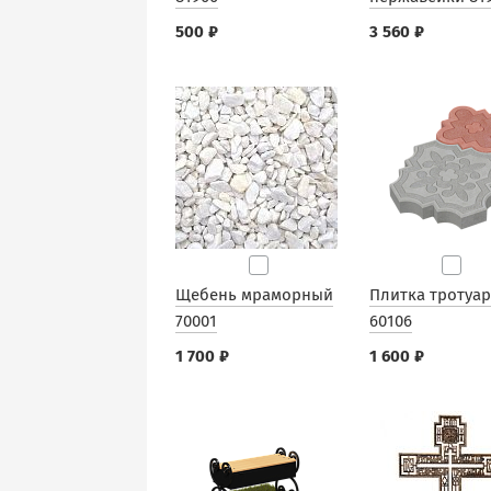
500 ₽
3 560 ₽
Щебень мраморный
Плитка тротуа
70001
60106
1 700 ₽
1 600 ₽