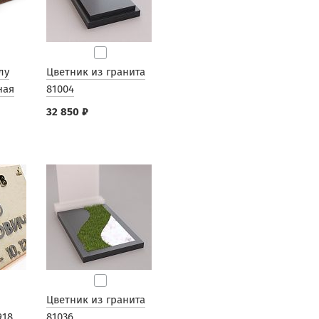
лу
Цветник из гранита
ная
81004
32 850 ₽
Цветник из гранита
918
81036