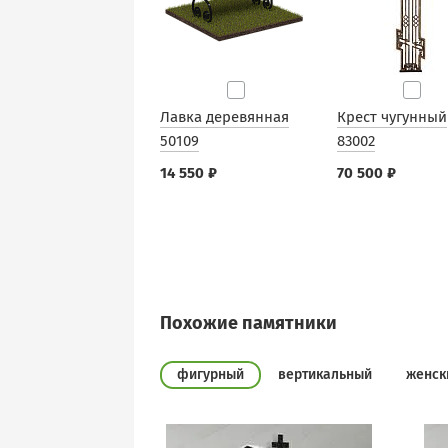
Лавка деревянная
Крест чугунный
50109
83002
14 550 ₽
70 500 ₽
Похожие памятники
фигурный
вертикальный
женск