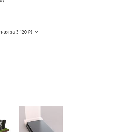
₽)
ная за 3 120 ₽)