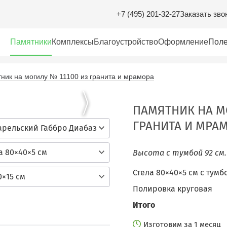
Заказать зво
+7 (495) 201-32-27
Памятники
Комплексы
Благоустройство
Оформление
Поле
ник на могилу № 11100 из гранита и мрамора
ПАМЯТНИК НА М
ГРАНИТА И МРА
арельский Габбро Диабаз
а 80×40×5 см
Высота с тумбой 92 см
Стела 80×40×5 см c тумб
0×15 см
Полировка круговая
Итого
Изготовим за 1 месяц