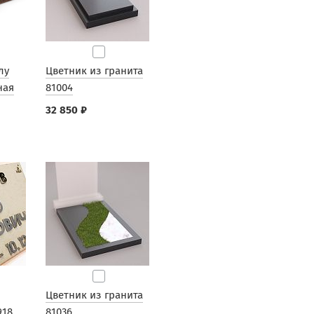
лу
Цветник из гранита
ная
81004
32 850 ₽
Цветник из гранита
918
81036