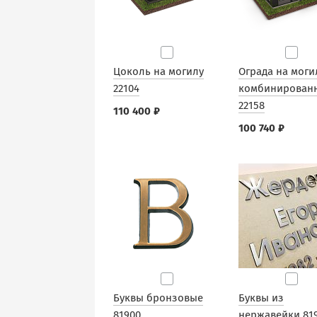
Цоколь на могилу
Ограда на моги
22104
комбинирован
22158
110 400 ₽
100 740 ₽
Буквы бронзовые
Буквы из
81900
нержавейки 81