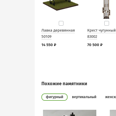
Лавка деревянная
Крест чугунный
50109
83002
14 550 ₽
70 500 ₽
Похожие памятники
фигурный
вертикальный
женск