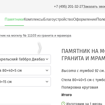
Заказать зво
+7 (495) 201-32-27
Памятники
Комплексы
Благоустройство
Оформление
Поле
ник на могилу № 11103 из гранита и мрамора
ПАМЯТНИК НА М
ГРАНИТА И МРА
арельский Габбро Диабаз
а 80×40×5 см
Высота с тумбой 92 см
Стела 80×40×5 см c тумб
0×15 см
Полировка круговая
Итого
Изготовим за 1 месяц