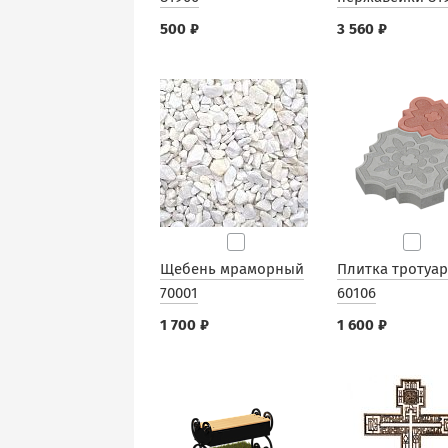
500 ₽
3 560 ₽
Щебень мраморный
Плитка тротуа
70001
60106
1 700 ₽
1 600 ₽