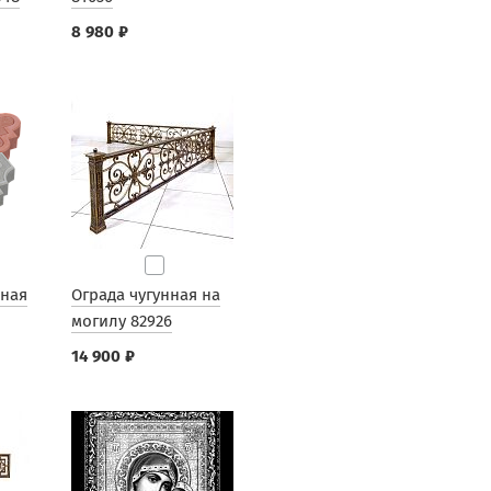
8 980 ₽
рная
Ограда чугунная на
могилу 82926
14 900 ₽