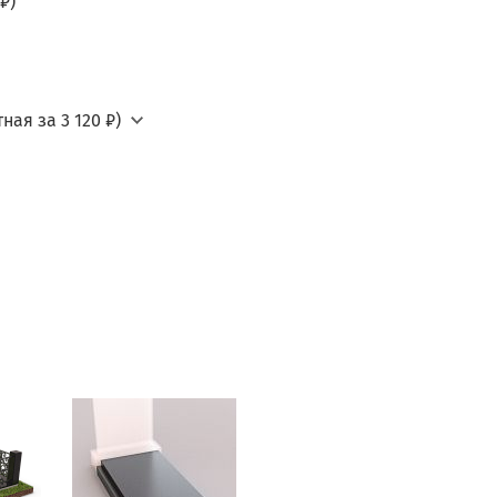
₽)
ная за 3 120 ₽)