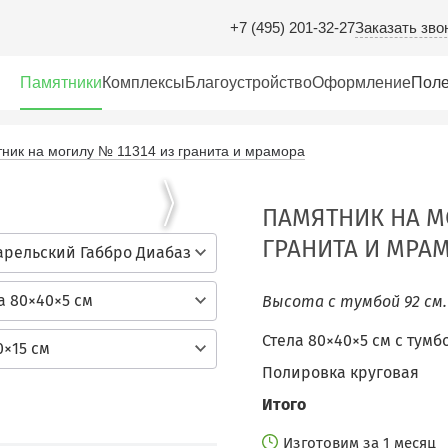
Заказать зво
+7 (495) 201-32-27
Памятники
Комплексы
Благоустройство
Оформление
Поле
ник на могилу № 11314 из гранита и мрамора
ПАМЯТНИК НА МО
ГРАНИТА И МРА
арельский Габбро Диабаз
а 80×40×5 см
Высота с тумбой 92 см
Стела 80×40×5 см c тумб
0×15 см
Полировка круговая
Итого
Изготовим за 1 месяц