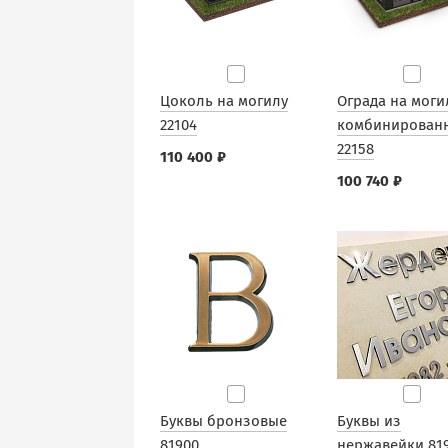
Цоколь на могилу
Ограда на моги
22104
комбинирован
22158
110 400 ₽
100 740 ₽
Буквы бронзовые
Буквы из
81900
нержавейки 81