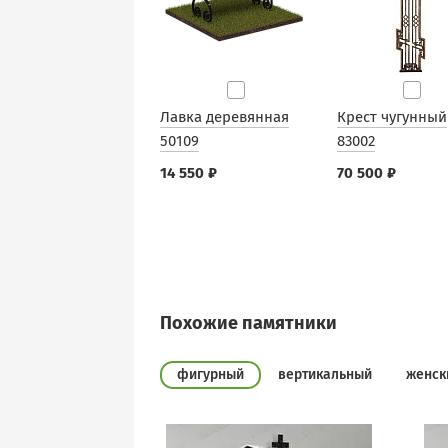
Лавка деревянная
Крест чугунный
50109
83002
14 550 ₽
70 500 ₽
Похожие памятники
фигурный
вертикальный
женск