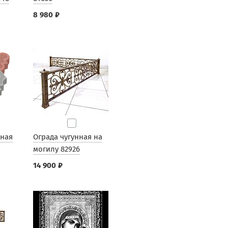
8 980 ₽
рная
Ограда чугунная на
могилу 82926
14 900 ₽