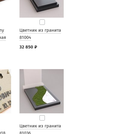
лу
Цветник из гранита
ная
81004
32 850 ₽
Цветник из гранита
918
81036