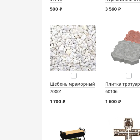
500 ₽
3 560 ₽
Щебень мраморный
Плитка тротуа
70001
60106
1 700 ₽
1 600 ₽