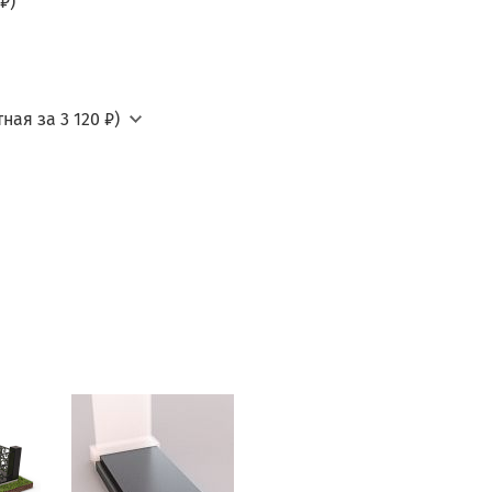
₽)
ная за 3 120 ₽)