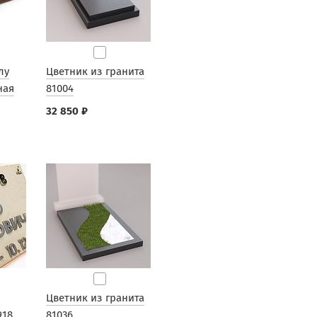
лу
Цветник из гранита
ная
81004
32 850 ₽
Цветник из гранита
918
81036