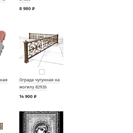
8 980 ₽
рная
Ограда чугунная на
могилу 82926
14 900 ₽