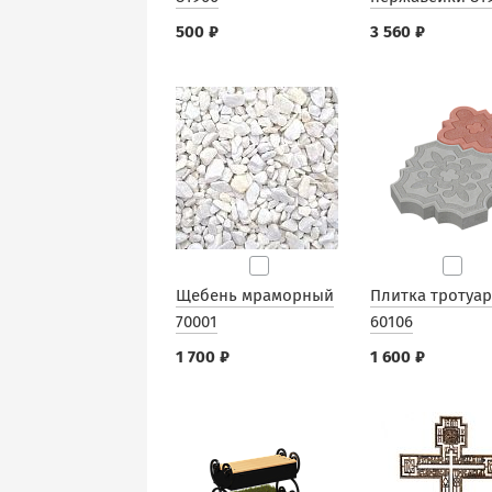
500 ₽
3 560 ₽
Щебень мраморный
Плитка тротуа
70001
60106
1 700 ₽
1 600 ₽