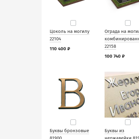
Цоколь на могилу
Ограда на моги
22104
комбинирован
22158
110 400 ₽
100 740 ₽
Буквы бронзовые
Буквы из
81900
нержавейки 81