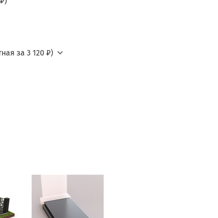
₽)
ная за 3 120 ₽)