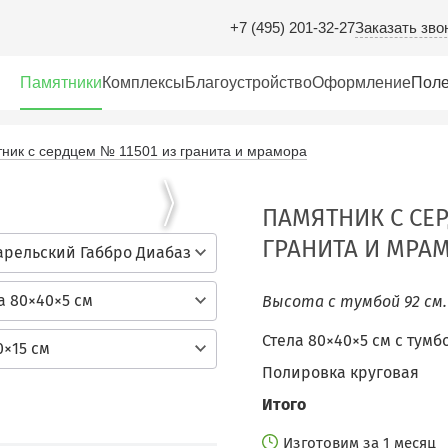
Заказать зво
+7 (495) 201-32-27
Памятники
Комплексы
Благоустройство
Оформление
Поле
ник с сердцем № 11501 из гранита и мрамора
ПАМЯТНИК С СЕР
ГРАНИТА И МРА
арельский Габбро Диабаз
а 80×40×5 см
Высота с тумбой 92 см
Стела 80×40×5 см c тумб
0×15 см
Полировка круговая
Итого
Изготовим за 1 месяц