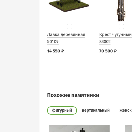
Лавка деревянная
Крест чугунный
50109
83002
14 550 ₽
70 500 ₽
Похожие памятники
фигурный
вертикальный
женск