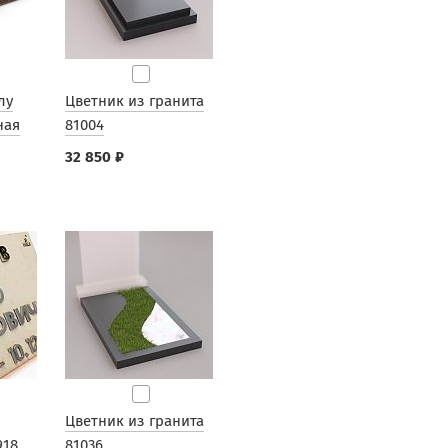
лу
Цветник из гранита
ная
81004
32 850 ₽
Цветник из гранита
918
81036