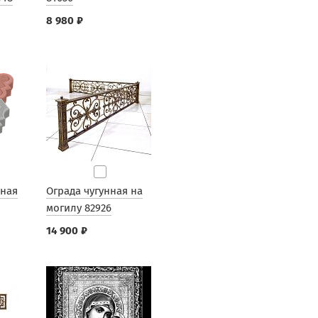
8 980 ₽
рная
Ограда чугунная на
могилу 82926
14 900 ₽