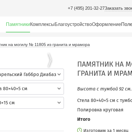
Заказать зво
+7 (495) 201-32-27
Памятники
Комплексы
Благоустройство
Оформление
Поле
ник на могилу № 11805 из гранита и мрамора
ПАМЯТНИК НА М
ГРАНИТА И МРА
арельский Габбро Диабаз
а 80×40×5 см
Высота с тумбой 92 см
Стела 80×40×5 см c тумб
0×15 см
Полировка круговая
Итого
Изготовим за 1 месяц