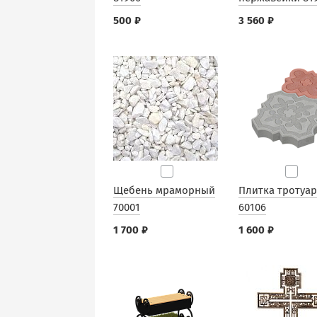
500 ₽
3 560 ₽
Щебень мраморный
Плитка тротуа
70001
60106
1 700 ₽
1 600 ₽