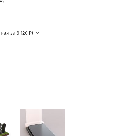
₽)
ная за 3 120 ₽)