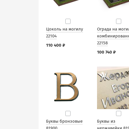
Цоколь на могилу
Ограда на моги
22104
комбинирован
22158
110 400 ₽
100 740 ₽
Буквы бронзовые
Буквы из
81900
нержавейки 81