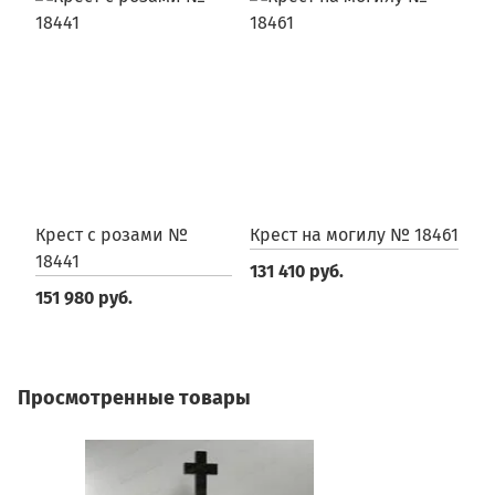
Крест с розами №
Крест на могилу № 18461
К
18441
131 410 руб.
2
151 980 руб.
Просмотренные товары