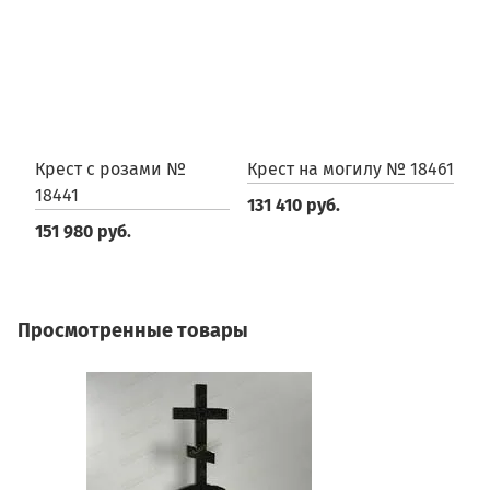
Крест с розами №
Крест на могилу № 18461
К
18441
131 410 руб.
2
151 980 руб.
Просмотренные товары