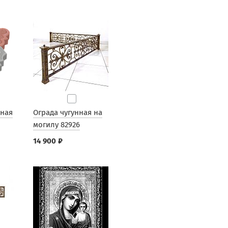
рная
Ограда чугунная на
могилу 82926
14 900 ₽