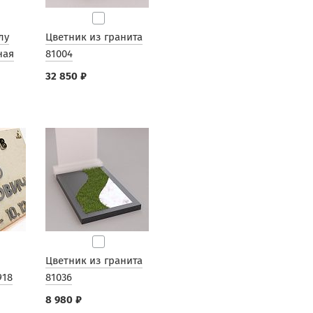
лу
Цветник из гранита
ная
81004
32 850 ₽
Цветник из гранита
918
81036
8 980 ₽