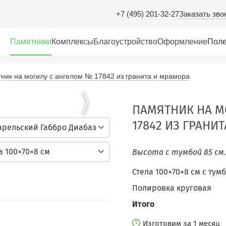
Заказать зво
+7 (495) 201-32-27
Памятники
Комплексы
Благоустройство
Оформление
Поле
ник на могилу с ангелом № 17842 из гранита и мрамора
ПАМЯТНИК НА М
17842 ИЗ ГРАНИ
арельский Габбро Диабаз
а 100×70×8 см
Высота с тумбой 85 см
Стела 100×70×8 см с тум
Полировка круговая
Итого
Изготовим за 1 месяц