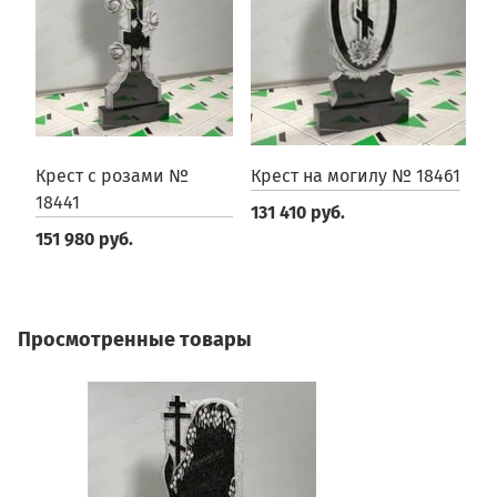
Крест с розами №
Крест на могилу № 18461
К
18441
131 410 руб.
2
151 980 руб.
Просмотренные товары