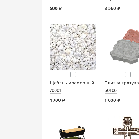
500 ₽
3 560 ₽
Щебень мраморный
Плитка тротуа
70001
60106
1 700 ₽
1 600 ₽