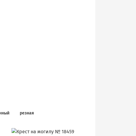
нный
резная