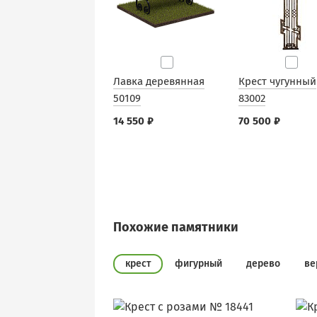
Лавка деревянная
Крест чугунный
50109
83002
14 550 ₽
70 500 ₽
Похожие памятники
крест
фигурный
дерево
ве