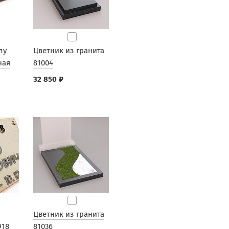
лу
Цветник из гранита
ная
81004
32 850 ₽
Цветник из гранита
918
81036