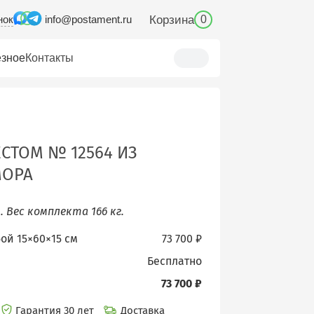
нок
Корзина
info@postament.ru
0
зное
Контакты
СТОМ № 12564 ИЗ
МОРА
м.
Вес комплекта 166 кг.
бой 15×60×15 см
73 700 ₽
бесплатно
73 700 ₽
Гарантия 30 лет
Доставка