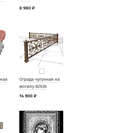
8 980 ₽
рная
Ограда чугунная на
могилу 82926
14 900 ₽