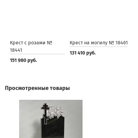
Крест с розами №
Крест на могилу № 18461
К
18441
131 410 руб.
2
151 980 руб.
Просмотренные товары