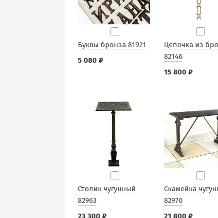
Буквы бронза 81921
Цепочка из бр
82146
5 080 ₽
15 800 ₽
Столик чугунный
Скамейка чугун
82963
82970
23 300 ₽
21 800 ₽