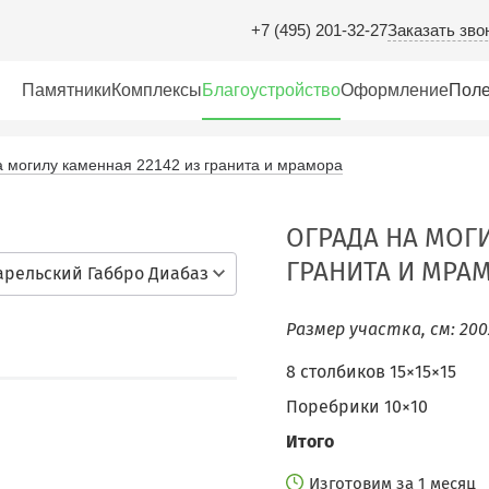
Заказать зво
+7 (495) 201-32-27
Памятники
Комплексы
Благоустройство
Оформление
Поле
а могилу каменная 22142 из гранита и мрамора
ОГРАДА НА МОГИ
ГРАНИТА И МРА
арельский Габбро Диабаз
Размер участка, см: 200
8 столбиков 15×15×15
Поребрики 10×10
Итого
Изготовим за 1 месяц