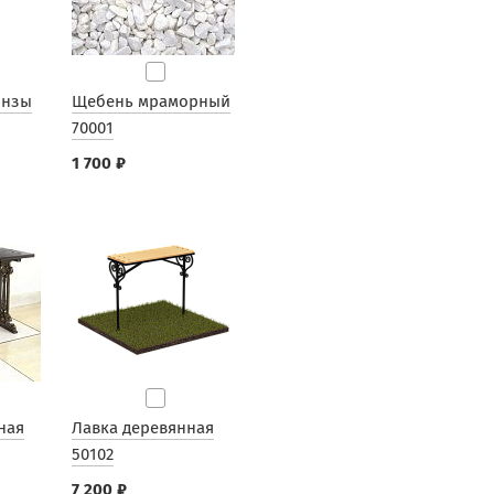
онзы
Щебень мраморный
70001
1 700 ₽
ная
Лавка деревянная
50102
7 200 ₽