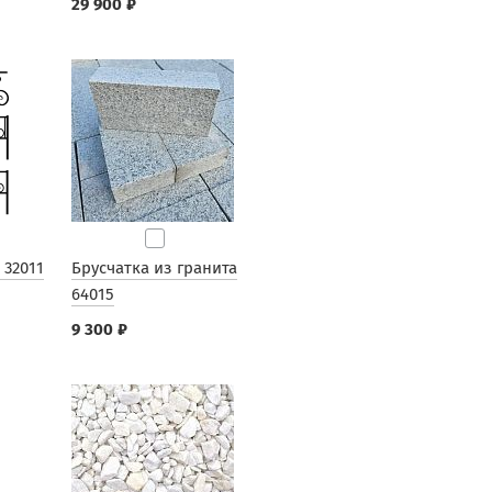
29 900 ₽
 32011
Брусчатка из гранита
64015
9 300 ₽